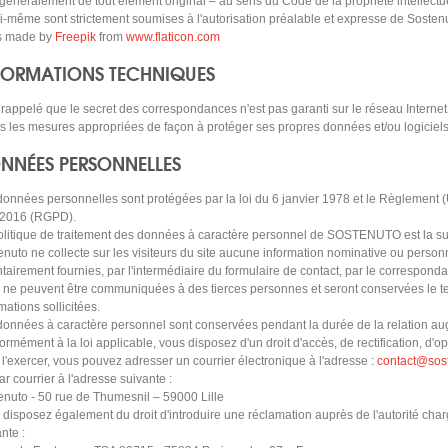
généralement de tout élément original – au sens du Code de la propriété intellectue
ui-même sont strictement soumises à l'autorisation préalable et expresse de Sosten
s made by
Freepik
from
www.flaticon.com
FORMATIONS TECHNIQUES
t rappelé que le secret des correspondances n'est pas garanti sur le réseau Internet 
s les mesures appropriées de façon à protéger ses propres données et/ou logiciels d
NNÉES PERSONNELLES
données personnelles sont protégées par la loi du 6 janvier 1978 et le Règlement
l 2016 (RGPD).
olitique de traitement des données à caractère personnel de SOSTENUTO est la su
nuto ne collecte sur les visiteurs du site aucune information nominative ou personn
tairement fournies, par l'intermédiaire du formulaire de contact, par le corresponda
s ne peuvent être communiquées à des tierces personnes et seront conservées le te
mations sollicitées.
données à caractère personnel sont conservées pendant la durée de la relation aug
ormément à la loi applicable, vous disposez d'un droit d'accès, de rectification, d
l'exercer, vous pouvez adresser un courrier électronique à l'adresse :
contact@sos
r courrier à l'adresse suivante :
enuto - 50 rue de Thumesnil – 59000 Lille
 disposez également du droit d'introduire une réclamation auprès de l'autorité cha
ante :