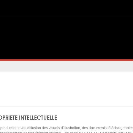
OPRIETE INTELLECTUELLE
eproduction et/ou diffusion des visuels d'illustration, des documents téléchargeab