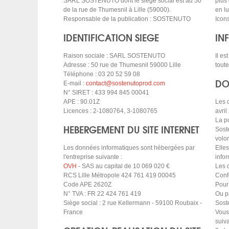
SARL SOSTENUTO dont le siège social est au 50
plus 
de la rue de Thumesnil à Lille (59000).
en l
Responsable de la publication : SOSTENUTO
Icon
IDENTIFICATION SIEGE
IN
Raison sociale : SARL SOSTENUTO
Il es
Adresse : 50 rue de Thumesnil 59000 Lille
toute
Téléphone : 03 20 52 59 08
DO
E-mail :
contact@sostenutoprod.com
N° SIRET : 433 994 845 00041
APE : 90.01Z
Les 
Licences : 2-1080764, 3-1080765
avri
La p
HEBERGEMENT DU SITE INTERNET
Soste
volon
Les données informatiques sont hébergées par
Elle
l'entreprise suivante :
infor
OVH
- SAS au capital de 10 069 020 €
Les 
RCS Lille Métropole 424 761 419 00045
Conf
Code APE 2620Z
Pour 
N° TVA : FR 22 424 761 419
Ou pa
Siège social : 2 rue Kellermann - 59100 Roubaix -
Sost
France
Vous
suiv