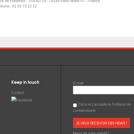
ace de Fontenoy - TSA 80715 - 75334 Paris cedex 07 – France
phone : 01 53 73 22 22
Keep in touch
E-mail
Contact
J’ai lu et j’accepte la
Politique de
confidentialité
Merci de votre intérêt !