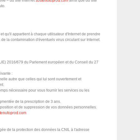
lle – du site internet
sostenutoprod.com
ainsi que du site
uto.
et qu'il appartient à chaque utilisateur d'Internet de prendre
e la contamination d'éventuels virus circulant sur Internet.
 (UE) 2016/679 du Parlement européen et du Conseil du 27
ivante :
elle autre que celles qui lui sont ouvertement et
nt.
mps nécessaire pour vous fournir les services ou les
mentée de la prescription de 3 ans.
'opposition et de suppression de vos données personnelles.
tenutoprod.com
rgée de la protection des données la CNIL à l'adresse