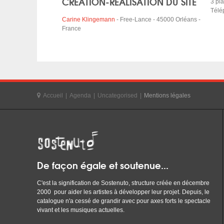
CREATION-REALISATION DU SITE
3 pl
Télé
Carine Klingemann
- Free-Lance - 45000 Orléans -
France
Accueil
|
Agenda
|
Uncategorised
|
Mentions légales
De façon égale et soutenue...
C'est la signification de Sostenuto, structure créée en décembre
2000 pour aider les artistes à développer leur projet. Depuis, le
catalogue n'a cessé de grandir avec pour axes forts le spectacle
vivant et les musiques actuelles.