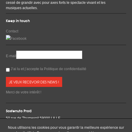
cessé de grandir avec pour axes forts le spectacle vivant et les
musiques actuelles.
Keep in touch
Contact
E-mail
J’ai lu et j’accepte la
Politique de confidentialité
Merci de votre intérêt !
Sostenuto Prod
50 rue de Thumesnil 59000 LILLE
Tél & Fax +33 3 20 52 59 08
Nous utilisons les cookies pour vous garantir la meilleure expérience sur
Mobile +33 6 87 96 85 25