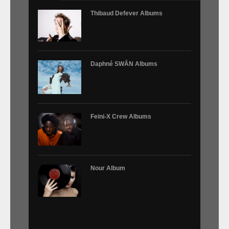
Des Oiseaux
HAPPY ENDS
(animation)
Thibaud Defever Albums
La lune en plein jour
Toute une vie sans se voir / Quelques mots d'amour
Feini-x Crew
Daphné SWÂN Albums
Daphné SWÂN
Nour
CONTACT
Feini-X Crew Albums
Nour Album