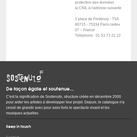
protection des données
la CNIL à l'adresse suivante
:
3 place de Fontenoy - TSA
80715 - 75334 Paris cedex
07 – France
Téléphone : 01 53 73 22 22
De façon égale et soutenue...
C'est la signification de Sostenuto, structure créée en décembre 2000
pour aider les artistes à développer leur projet. Depuis, le catalogue n'a
cessé de grandir avec pour axes forts le spectacle vivant et les
musiques actuelles.
Keep in touch