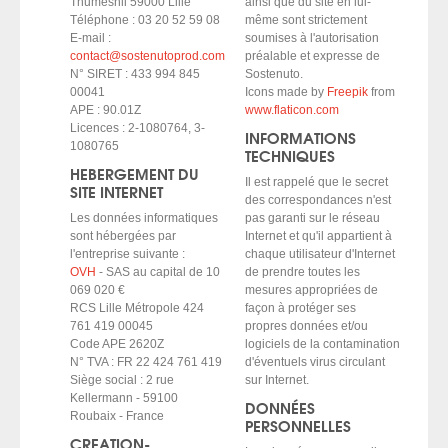
Thumesnil 59000 Lille
ainsi que du site en lui-
HAPPY ENDS
Téléphone : 03 20 52 59 08
même sont strictement
E-mail :
soumises à l'autorisation
La lune en plein jour
contact@sostenutoprod.com
préalable et expresse de
Toute une vie sans se voir / Quelques mots d'amour
N° SIRET : 433 994 845
Sostenuto.
00041
Icons made by
Freepik
from
Feini-x Crew
APE : 90.01Z
www.flaticon.com
Licences : 2-1080764, 3-
Daphné SWÂN
INFORMATIONS
1080765
TECHNIQUES
Nour
HEBERGEMENT DU
Il est rappelé que le secret
CONTACT
SITE INTERNET
des correspondances n'est
Les données informatiques
pas garanti sur le réseau
sont hébergées par
Internet et qu'il appartient à
l'entreprise suivante :
chaque utilisateur d'Internet
OVH
- SAS au capital de 10
de prendre toutes les
069 020 €
mesures appropriées de
RCS Lille Métropole 424
façon à protéger ses
761 419 00045
propres données et/ou
Code APE 2620Z
logiciels de la contamination
N° TVA : FR 22 424 761 419
d'éventuels virus circulant
Siège social : 2 rue
sur Internet.
Kellermann - 59100
DONNÉES
Roubaix - France
PERSONNELLES
CREATION-