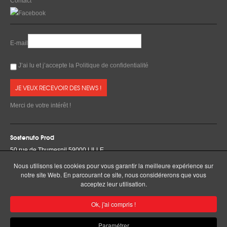
Contact
E-mail
J’ai lu et j’accepte la
Politique de confidentialité
Merci de votre intérêt !
Sostenuto Prod
50 rue de Thumesnil 59000 LILLE
Tél & Fax +33 3 20 52 59 08
Nous utilisons les cookies pour vous garantir la meilleure expérience sur
Mobile +33 6 87 96 85 25
notre site Web. En parcourant ce site, nous considérerons que vous
Email :
contact@sostenutoprod.com
acceptez leur utilisation.
Ok, j'ai compris !
Mentions légales
Paramétrer