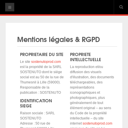
ACCUEIL
Mentions légales & RGPD
ARTISTES
Thibaud Defever
PROPRIETAIRE DU SITE
PROPRIETE
INTELLECTUELLE
HAPPY ENDS
Le site
sostenutoprod.com
La lune en plein jour
est la propriété de la SARL
La reproduction et/ou
SOSTENUTO dont le siège
diffusion des visuels
Toute une vie sans se voir
social est au 50 de la rue de
d'illustration, des documents
Quelques mots d'amour, en rappels
Thumesnil à Lille (59000).
téléchargeables, des
Responsable de la
représentations
Feini-X Crew
publication : SOSTENUTO
iconographiques et
photographiques, plus
Daphné SWÂN
IDENTIFICATION
généralement de tout
SIEGE
Nour
élément original – au sens
Raison sociale : SARL
du Code de la propriété
AGENDA
SOSTENUTO
intellectuelle – du site
Adresse : 50 rue de
internet
sostenutoprod.com
Thibaud Defever