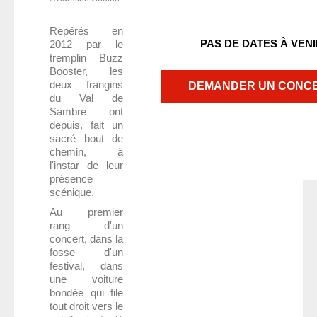
HAPPY ENDS
Repérés en
La lune en plein jour
PAS DE DATES À VEN
2012 par le
Toute une vie sans se voir / Quelques mots d'amour
tremplin Buzz
Booster, les
Feini-x Crew
deux frangins
DEMANDER UN CONC
Daphné SWÂN
du Val de
Nour
Sambre ont
depuis, fait un
CONTACT
sacré bout de
chemin, à
l'instar de leur
présence
scénique
.
Au premier
rang d'un
concert, dans la
fosse d'un
festival, dans
une voiture
bondée qui file
tout droit vers le