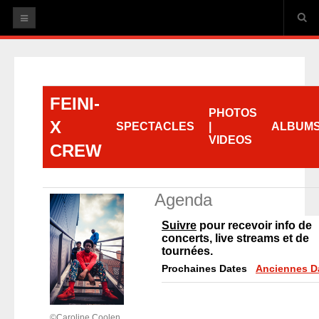
ACCUEIL
FEINI-
ARTISTES
PHOTOS
X
Thibaud Defever
SPECTACLES
|
ALBUM
VIDEOS
HAPPY ENDS
CREW
La lune en plein jour
Toute une vie sans se voir
Agenda
Quelques mots d'amour, en rappels
Suivre
pour recevoir info de
Feini-X Crew
concerts, live streams et de
Daphné SWÂN
tournées.
Nour
Prochaines Dates
Anciennes D
AGENDA
Thibaud Defever
©Caroline Coolen