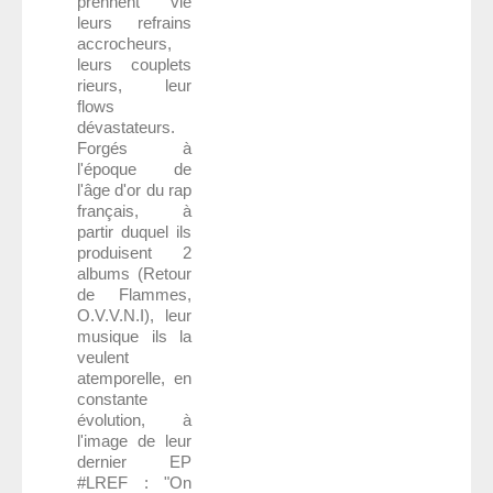
prennent vie
leurs refrains
accrocheurs,
leurs couplets
rieurs, leur
flows
dévastateurs.
Forgés à
l'époque de
l'âge d'or du rap
français, à
partir duquel ils
produisent 2
albums (Retour
de Flammes,
O.V.V.N.I), leur
musique ils la
veulent
atemporelle, en
constante
évolution, à
l'image de leur
dernier EP
#LREF : "On