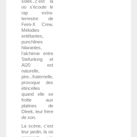
soleil...c'est là
où s'écoute le
rap extra-
terrestre de
Feini-X Crew.
Mélodies
entêtantes,
punchlines
hilarantes,
l'alchimie entre
Stefunking et
Al20 est
naturelle,
pire...fraternelle,
provoque des
étincelles
quand elle se
frotte aux
platines de
Dleek, leur frère
de son.
La scène, c'est
leur jardin, là où